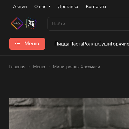
Акции
О нас
Доставка
Контакты
Меню
Пицца
Паста
Роллы
Суши
Горячи
Главная
Меню
Мини-роллы Хосомаки