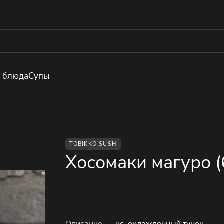
е блюда
Супы
TOBIKKO SUSHI
Хосомаки магуро (