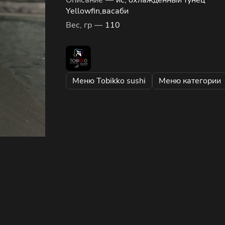
Описание
—
ис, охлажденный тунец
Yellowfin,васаби
Вес, гр
—
110
Меню Tobikko sushi
Меню категории