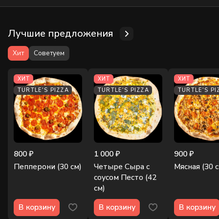
Лучшие предложения
Хит
Советуем
ХИТ
ХИТ
ХИТ
TURTLE'S PIZZA
TURTLE'S PIZZA
TURTLE'S PI
800 ₽
1 000 ₽
900 ₽
Пепперони (30 см)
Четыре Сыра с
Мясная (30 с
соусом Песто (42
см)
В корзину
В корзину
В корзину